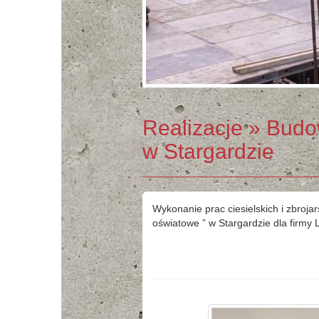
Realizacje
» Budow
w Stargardzie
Wykonanie prac ciesielskich i zbroj
oświatowe ” w Stargardzie dla firmy 