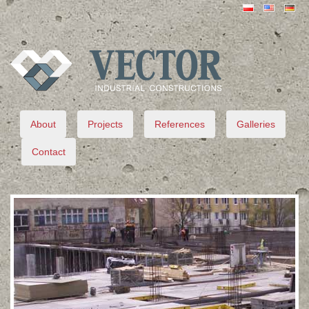
VECTOR
About
Projects
References
Galleries
Contact