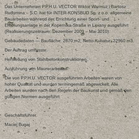
Das Unternehmen P.P.H.U. VECTOR Wiktor Warmuz i Bartosz
Rudomina – S.C. hat für INTER-KONSBUD Sp. z o.o. allgemeine
Bauarbeiten während der Errichtung einer Sport- und
Erholungsanlage in der Kopernika-Straße in Lipiany ausgeführt
(Realisierungszeitraum: Dezember 2009 – Mai 2010).
Gebäudedaten — Baufläche: 2870 m2, Netto-Kubatur: 22960 m3.
Der Auftrag umfasste:
Herstellung von Stahlbetonkonstruktionen,
Ausführung von Maurerarbeiten.
Die von P.P.H.U. VECTOR ausgeführten Arbeiten waren von
hoher Qualität und wurden termingemäß abgewickelt. Alle
Arbeiten wurden nach den Regeln der Baukunst und gemäß den
gültigen Normen ausgeführt.
Geschäftsführer
Maciej Bugaj